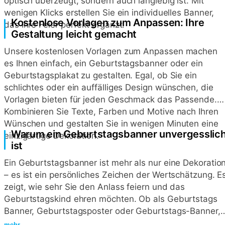
optisch überzeugt, sondern auch langlebig ist. Mit
wenigen Klicks erstellen Sie ein individuelles Banner,
Kostenlose Vorlagen zum Anpassen: Ihre
das Ihre Feier perfekt ergänzt.
Gestaltung leicht gemacht
Unsere kostenlosen Vorlagen zum Anpassen machen
es Ihnen einfach, ein Geburtstagsbanner oder ein
Geburtstagsplakat zu gestalten. Egal, ob Sie ein
schlichtes oder ein auffälliges Design wünschen, die
Vorlagen bieten für jeden Geschmack das Passende.
Kombinieren Sie Texte, Farben und Motive nach Ihren
Wünschen und gestalten Sie in wenigen Minuten eine
Warum ein Geburtstagsbanner unvergesslic
einzigartige Dekoration.
ist
Ein Geburtstagsbanner ist mehr als nur eine Dekoratio
– es ist ein persönliches Zeichen der Wertschätzung. E
zeigt, wie sehr Sie den Anlass feiern und das
Geburtstagskind ehren möchten. Ob als Geburtstags
Banner, Geburtstagsposter oder Geburtstags-Banner,
die Möglichkeiten sind vielfältig. Mit unseren
mehr …