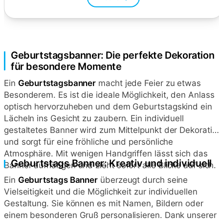
Geburtstagsbanner: Die perfekte Dekoration
für besondere Momente
Ein
Geburtstagsbanner
macht jede Feier zu etwas
Besonderem. Es ist die ideale Möglichkeit, den Anlass
optisch hervorzuheben und dem Geburtstagskind ein
Lächeln ins Gesicht zu zaubern. Ein individuell
gestaltetes Banner wird zum Mittelpunkt der Dekoratio
und sorgt für eine fröhliche und persönliche
Atmosphäre. Mit wenigen Handgriffen lässt sich das
Geburtstags Banner: Kreativ und individuell
Banner aufhängen und zieht sofort alle Blicke auf sich.
Ein
Geburtstags Banner
überzeugt durch seine
Vielseitigkeit und die Möglichkeit zur individuellen
Gestaltung. Sie können es mit Namen, Bildern oder
einem besonderen Gruß personalisieren. Dank unserer