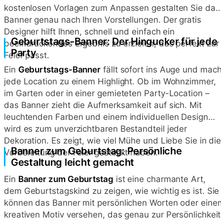
kostenlosen Vorlagen zum Anpassen gestalten Sie das
Banner genau nach Ihren Vorstellungen. Der gratis
Designer hilft Ihnen, schnell und einfach ein
Geburtstags-Banner: Der Hingucker für jede
beeindruckendes Ergebnis zu erzielen, das perfekt zur
Party
Feier passt.
Ein
Geburtstags-Banner
fällt sofort ins Auge und mach
jede Location zu einem Highlight. Ob im Wohnzimmer,
im Garten oder in einer gemieteten Party-Location –
das Banner zieht die Aufmerksamkeit auf sich. Mit
leuchtenden Farben und einem individuellen Design
wird es zum unverzichtbaren Bestandteil jeder
Dekoration. Es zeigt, wie viel Mühe und Liebe Sie in di
Banner zum Geburtstag: Persönliche
Vorbereitung der Feier gesteckt haben.
Gestaltung leicht gemacht
Ein
Banner zum Geburtstag
ist eine charmante Art,
dem Geburtstagskind zu zeigen, wie wichtig es ist. Sie
können das Banner mit persönlichen Worten oder eine
kreativen Motiv versehen, das genau zur Persönlichkeit