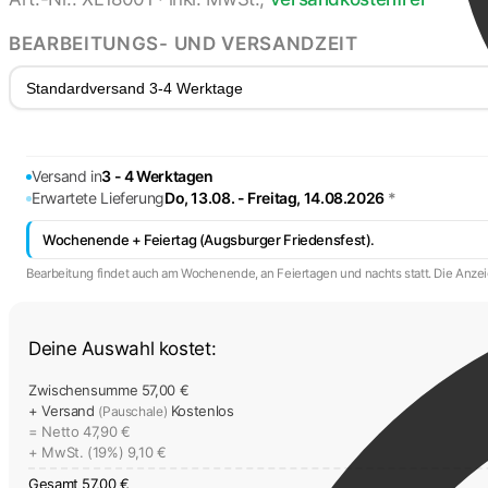
BEARBEITUNGS- UND VERSANDZEIT
Standardversand 3-4 Werktage
Versand in
3 - 4 Werktagen
Erwartete Lieferung
Do, 13.08. - Freitag, 14.08.2026
*
Wochenende + Feiertag (Augsburger Friedensfest).
Bearbeitung findet auch am Wochenende, an Feiertagen und nachts statt. Die Anzeig
Deine Auswahl kostet:
Zwischensumme
57,00 €
+ Versand
Kostenlos
(Pauschale)
= Netto
47,90 €
+ MwSt. (19%)
9,10 €
Gesamt
57,00 €