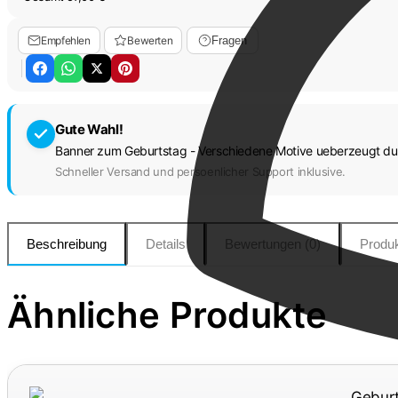
Empfehlen
Bewerten
Fragen
Gute Wahl!
Banner zum Geburtstag - Verschiedene Motive ueberzeugt durc
Schneller Versand und persoenlicher Support inklusive.
Beschreibung
Details
Bewertungen (0)
Produk
Ähnliche Produkte