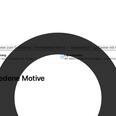
erung
Layoutservice
— auch von heute auf morgen.
Wir helfen bei der Druckvorlage — kostenfrei
iedene Motive