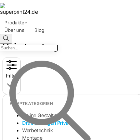
Produkte
Über uns
Blog
Heiratsantrag
Filter
HAUPTKATEGORIEN
Online Gestalten
Druckvorlagen Privat
Werbetechnik
Montage