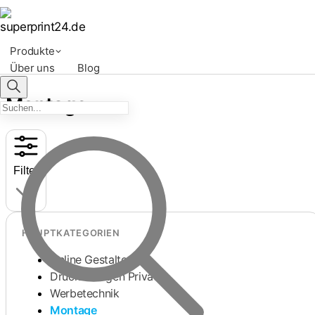
Produkte
Über uns
Blog
Montage
Filter
HAUPTKATEGORIEN
Online Gestalten
Druckvorlagen Privat
Werbetechnik
Montage