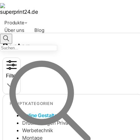
Produkte
Über uns
Blog
Poster
Filter
HAUPTKATEGORIEN
Online Gestalten
Druckvorlagen Privat
Werbetechnik
Montage