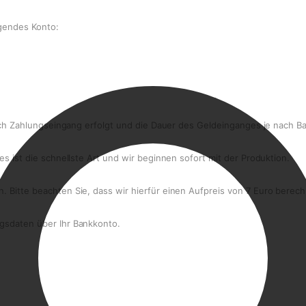
lgendes Konto:
ach Zahlungseingang erfolgt und die Dauer des Geldeinganges je nach Ban
s ist die schnellste Art und wir beginnen sofort mit der Produktion.
 Bitte beachten Sie, dass wir hierfür einen Aufpreis von 7 Euro bere
gsdaten über Ihr Bankkonto.