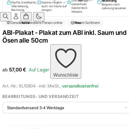
Rechnung
Druckvorlage —
PayPal, Kreditkarte,
Express möglich —
kostenfreier
Bequem nach
Überweisung,
auch von heute auf
Datencheck
Lieferung bezahlen.
Rechnung.
morgen.
inklusive.
Gerade
keine
weitere Person online
Neu
im Sortiment
ABI-Plakat - Plakat zum ABI inkl. Saum und
Ösen alle 50cm
ab
57,00
€
Auf Lager
Wunschliste
Art.-Nr.: XL15804 · inkl. MwSt.,
versandkostenfrei
BEARBEITUNGS- UND VERSANDZEIT
Standardversand 3-4 Werktage