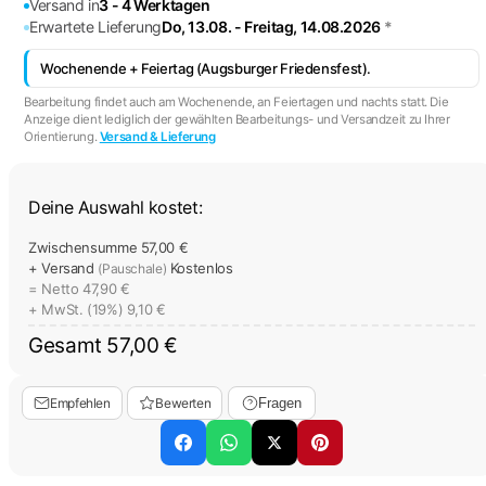
Versand in
3 - 4 Werktagen
Erwartete Lieferung
Do, 13.08. - Freitag, 14.08.2026
*
Wochenende + Feiertag (Augsburger Friedensfest).
Bearbeitung findet auch am Wochenende, an Feiertagen und nachts statt. Die
Anzeige dient lediglich der gewählten Bearbeitungs- und Versandzeit zu Ihrer
Orientierung.
Versand & Lieferung
Deine Auswahl kostet:
Zwischensumme
57,00 €
+ Versand
Kostenlos
(Pauschale)
= Netto
47,90 €
+ MwSt. (19%)
9,10 €
Gesamt
57,00 €
Empfehlen
Bewerten
Fragen