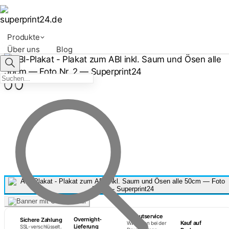
Produkte
Über uns
Blog
Layoutservice
Overnight-
Sichere Zahlung
Kauf auf
Wir helfen bei der
Lieferung
SSL-verschlüsselt.